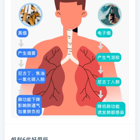
悦刻6代好用吗