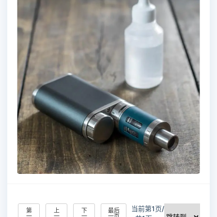
当前第1页/
第
上
下
最后
一
一
一
一页